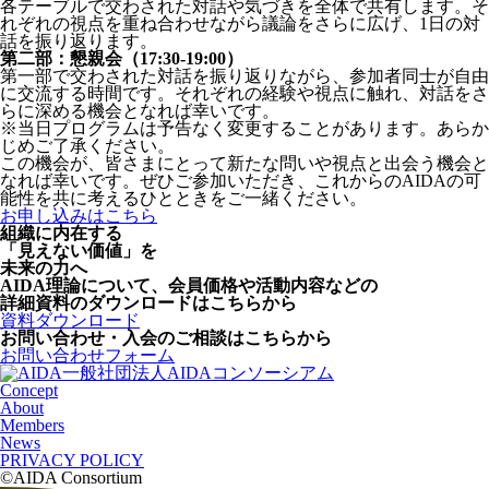
各テーブルで交わされた対話や気づきを全体で共有します。そ
れぞれの視点を重ね合わせながら議論をさらに広げ、1日の対
話を振り返ります。
第二部：懇親会（17:30-19:00）
第一部で交わされた対話を振り返りながら、参加者同士が自由
に交流する時間です。それぞれの経験や視点に触れ、対話をさ
らに深める機会となれば幸いです。
※当日プログラムは予告なく変更することがあります。あらか
じめご了承ください。
この機会が、皆さまにとって新たな問いや視点と出会う機会と
なれば幸いです。ぜひご参加いただき、これからのAIDAの可
能性を共に考えるひとときをご一緒ください。
お申し込みはこちら
組織に内在する
「見えない価値」を
未来の力へ
AIDA理論について、会員価格や活動内容などの
詳細資料のダウンロードはこちらから
資料ダウンロード
お問い合わせ・入会のご相談はこちらから
お問い合わせフォーム
一般社団法人AIDAコンソーシアム
Concept
About
Members
News
PRIVACY POLICY
©AIDA Consortium