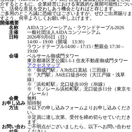
介するとともに、企業経営における実践的な展開可能性につい
て、活発な意見を交わしあう機会となればと存じます。
ご多用のところ誠に恐縮ではございますが、ぜひご出席賜りま
すよう、何卒よろしくお願い申し上げます。
開催概要
名称
AIDAコンソーシアム・ラウンドテーブル2026
主催
一般社団法人AIDAコンソーシアム
日時
2026年9月6日（日）
14:00 – 19:00（開場 13:30）
ラウンドテーブル14:00 – 17:15 / 懇親会 17:30 –
19:00
会場
ベルサール御成門タワー
東京都港区芝公園1-1-1 住友不動産御成門タワー
アクセスマップ
※「御成門駅」A3b出口直結（三田線）
※「大門駅」A6出口徒歩6分（大江戸線・浅草
線）
※「浜松町駅」北口徒歩10分（JR線）
※「モノレール浜松町駅」北口徒歩11分（東京モ
ノレール）
会費
無料
お申し込み
招待制
方法
※以下の申し込みフォームよりお申し込みくださ
い。
※定員に達し次第、受付を締め切らせていただき
ます。
お問い合わ
ご不明点がございましたら、以下へお問い合わせ
せ先
ください。