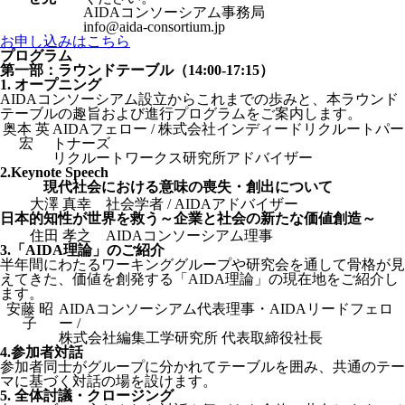
AIDAコンソーシアム事務局
info@aida-consortium.jp
お申し込みはこちら
プログラム
第一部：ラウンドテーブル（14:00-17:15）
1. オープニング
AIDAコンソーシアム設立からこれまでの歩みと、本ラウンド
テーブルの趣旨および進行プログラムをご案内します。
奥本 英
AIDAフェロー / 株式会社インディードリクルートパー
宏
トナーズ
リクルートワークス研究所アドバイザー
2.Keynote Speech
現代社会における意味の喪失・創出について
大澤 真幸
社会学者 / AIDAアドバイザー
日本的知性が世界を救う～企業と社会の新たな価値創造～
住田 孝之
AIDAコンソーシアム理事
3.「AIDA理論」のご紹介
半年間にわたるワーキンググループや研究会を通して骨格が見
えてきた、価値を創発する「AIDA理論」の現在地をご紹介し
ます。
安藤 昭
AIDAコンソーシアム代表理事・AIDAリードフェロ
子
ー /
株式会社編集工学研究所 代表取締役社長
4.参加者対話
参加者同士がグループに分かれてテーブルを囲み、共通のテー
マに基づく対話の場を設けます。
5. 全体討議・クロージング