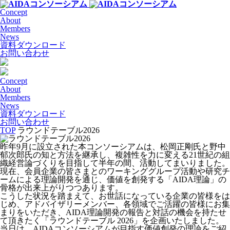
Concept
About
Members
News
資料ダウンロード
お問い合わせ
Concept
About
Members
News
資料ダウンロード
お問い合わせ
TOP
ラウンドテーブル2026
昨年9月に設立された本コンソーシアムは、松岡正剛氏と野中
郁次郎氏の知と方法を継承し、複雑性を力に変える21世紀の組
織経営論づくりを目指して半年の間、活動してまいりました。
現在、会員企業の皆さまとのワーキンググループ活動や研究チ
ームによる理論開発を通じ、価値を創発する「AIDA理論」の
骨格が出来上がりつつあります。
こうした状況を踏まえて、お世話になっている企業の皆様をは
じめ、アドバイザリーメンバー、各領域でご活躍の皆様にお集
まりをいただき、AIDA理論開発の報告と対話の機会を持たせ
て頂きたく「ラウンドテーブル 2026」を企画いたしました。
当日は、AIDAコンソーシアムが目指す価値創発の理論をご紹